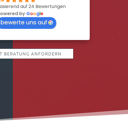
asierend auf 24 Bewertungen
owered by
G
o
o
g
l
e
bewerte uns auf
ZT BERATUNG ANFORDERN