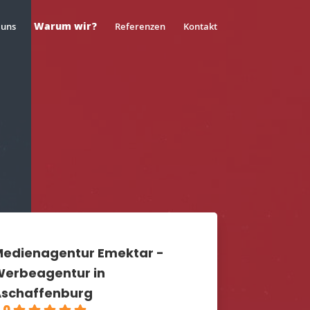
Warum wir?
 uns
Referenzen
Kontakt
edienagentur Emektar -
erbeagentur in
schaffenburg
.0