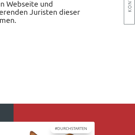
KONTAKT
KONTAKT
en Webseite und
erenden Juristen dieser
mmen.
#DURCHSTARTEN