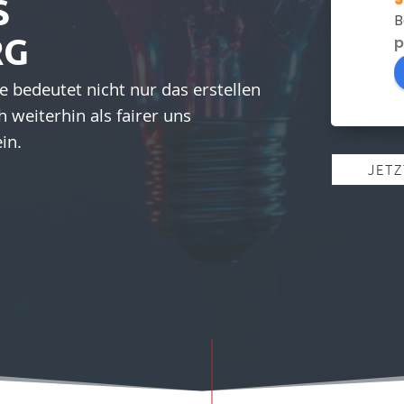
S
B
RG
p
e bedeutet nicht nur das erstellen
 weiterhin als fairer uns
ein.
JET