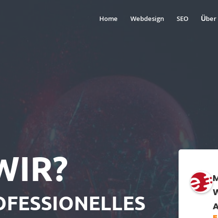
Home
Webdesign
SEO
Über
WIR?
M
W
OFESSIONELLES
A
5