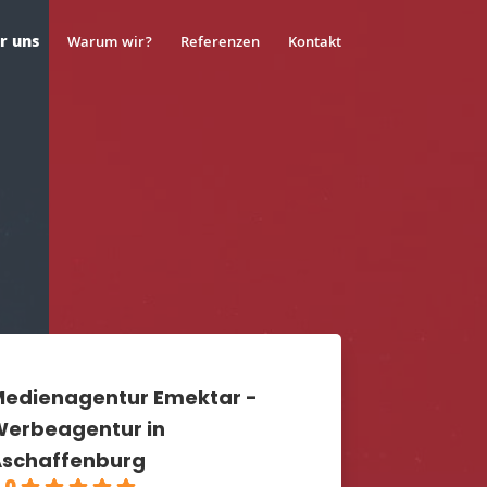
r uns
Warum wir?
Referenzen
Kontakt
edienagentur Emektar -
erbeagentur in
schaffenburg
.0