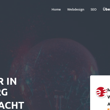
Übe
Home
Webdesign
SEO
 IN
RG
M
W
ACHT
A
5