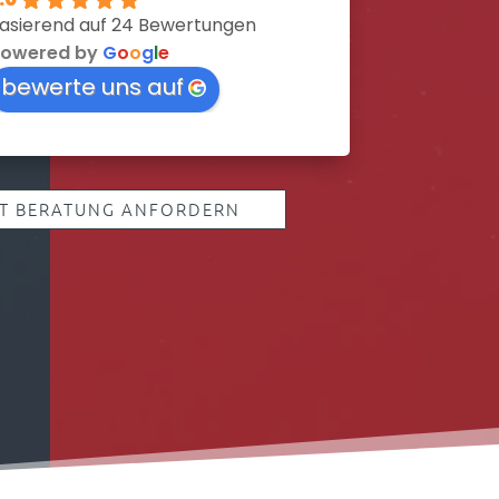
asierend auf 24 Bewertungen
owered by
G
o
o
g
l
e
bewerte uns auf
ZT BERATUNG ANFORDERN