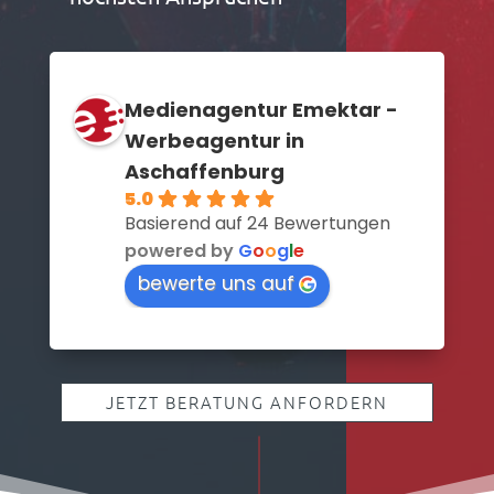
Medienagentur Emektar -
Werbeagentur in
Aschaffenburg
5.0
Basierend auf 24 Bewertungen
powered by
G
o
o
g
l
e
bewerte uns auf
JETZT BERATUNG ANFORDERN